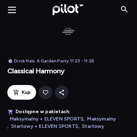
Classica
WP Pilot
Dirck Hals. A Garden Party 11:23 - 11:26
Classical Harmony
Kup
Dostępne w pakietach:
Maksymalny + ELEVEN SPORTS
,
Maksymalny
,
Startowy + ELEVEN SPORTS
,
Startowy