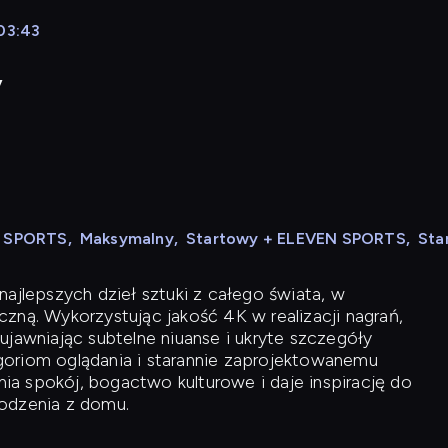
 03:43
y
N SPORTS
,
Maksymalny
,
Startowy + ELEVEN SPORTS
,
Sta
ajlepszych dzieł sztuki z całego świata, w
zną. Wykorzystując jakość 4K w realizacji nagrań,
ujawniając subtelne niuanse i ukryte szczegóły
oriom oglądania i starannie zaprojektowanemu
a spokój, bogactwo kulturowe i daje inspirację do
odzenia z domu.