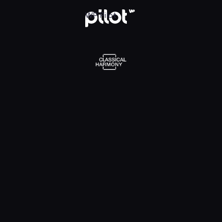
l Harmony, Oglądaj w WP Pilot
WP Pilot