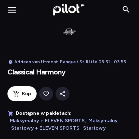
Classica
WP Pilot
Adriaen van Utrecht. Banquet Still Life 03:51 - 03:55
Classical Harmony
Kup
Dostępne w pakietach:
Maksymalny + ELEVEN SPORTS
,
Maksymalny
,
Startowy + ELEVEN SPORTS
,
Startowy