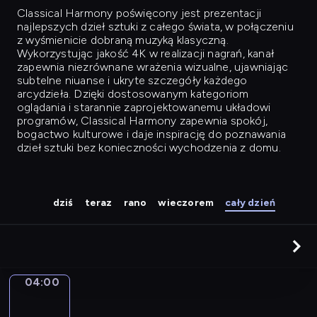
Classical Harmony
poświęcony jest prezentacji
najlepszych dzieł sztuki z całego świata, w połączeniu
z wyśmienicie dobraną muzyką klasyczną.
Wykorzystując jakość 4K w realizacji nagrań, kanał
zapewnia niezrównane wrażenia wizualne, ujawniając
subtelne niuanse i ukryte szczegóły każdego
arcydzieła. Dzięki dostosowanym kategoriom
oglądania i starannie zaprojektowanemu układowi
programów, Classical Harmony zapewnia spokój,
bogactwo kulturowe i daje inspirację do poznawania
dzieł sztuki bez konieczności wychodzenia z domu.
dziś
teraz
rano
wieczorem
cały dzień
04:00
Evelyn
De
Morgan.