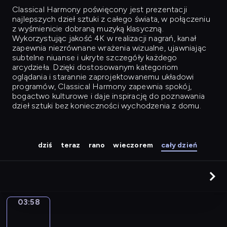
Classical Harmony
poświęcony jest prezentacji
najlepszych dzieł sztuki z całego świata, w połączeniu
z wyśmienicie dobraną muzyką klasyczną.
Wykorzystując jakość 4K w realizacji nagrań, kanał
zapewnia niezrównane wrażenia wizualne, ujawniając
subtelne niuanse i ukryte szczegóły każdego
arcydzieła. Dzięki dostosowanym kategoriom
oglądania i starannie zaprojektowanemu układowi
programów, Classical Harmony zapewnia spokój,
bogactwo kulturowe i daje inspirację do poznawania
dzieł sztuki bez konieczności wychodzenia z domu.
dziś
teraz
rano
wieczorem
cały dzień
03:58
Adriaen
van
Utrecht.