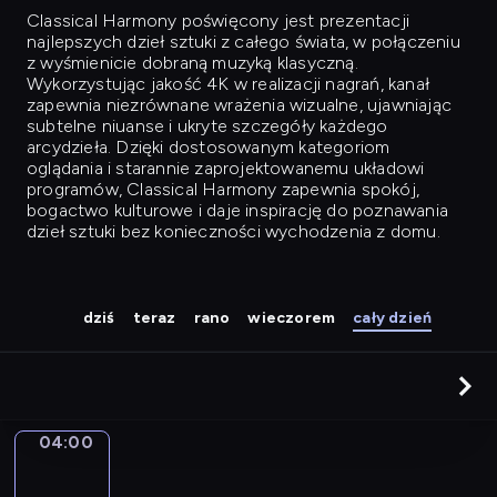
Classical Harmony
poświęcony jest prezentacji
najlepszych dzieł sztuki z całego świata, w połączeniu
z wyśmienicie dobraną muzyką klasyczną.
Wykorzystując jakość 4K w realizacji nagrań, kanał
zapewnia niezrównane wrażenia wizualne, ujawniając
subtelne niuanse i ukryte szczegóły każdego
arcydzieła. Dzięki dostosowanym kategoriom
oglądania i starannie zaprojektowanemu układowi
programów, Classical Harmony zapewnia spokój,
bogactwo kulturowe i daje inspirację do poznawania
dzieł sztuki bez konieczności wychodzenia z domu.
dziś
teraz
rano
wieczorem
cały dzień
04:00
Evelyn
De
Morgan.