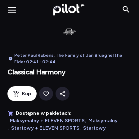
Classica
WP Pilot
Peter Paul Rubens. The Family of Jan Brueghel the
Elder 02:41 - 02:44
Classical Harmony
Kup
Dostępne w pakietach:
Maksymalny + ELEVEN SPORTS
,
Maksymalny
,
Startowy + ELEVEN SPORTS
,
Startowy