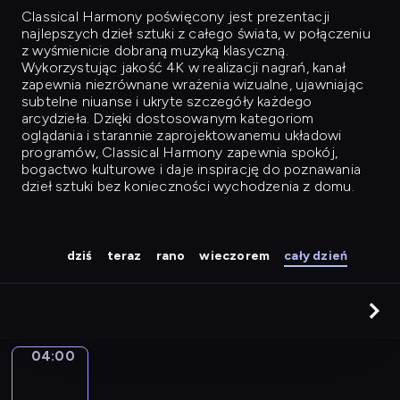
Classical Harmony
poświęcony jest prezentacji
najlepszych dzieł sztuki z całego świata, w połączeniu
z wyśmienicie dobraną muzyką klasyczną.
Wykorzystując jakość 4K w realizacji nagrań, kanał
zapewnia niezrównane wrażenia wizualne, ujawniając
subtelne niuanse i ukryte szczegóły każdego
arcydzieła. Dzięki dostosowanym kategoriom
oglądania i starannie zaprojektowanemu układowi
programów, Classical Harmony zapewnia spokój,
bogactwo kulturowe i daje inspirację do poznawania
dzieł sztuki bez konieczności wychodzenia z domu.
dziś
teraz
rano
wieczorem
cały dzień
04:00
Evelyn
De
Morgan.