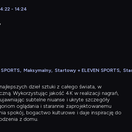
4:22 - 14:24
y
N SPORTS
,
Maksymalny
,
Startowy + ELEVEN SPORTS
,
Sta
ajlepszych dzieł sztuki z całego świata, w
zną. Wykorzystując jakość 4K w realizacji nagrań,
ujawniając subtelne niuanse i ukryte szczegóły
oriom oglądania i starannie zaprojektowanemu
a spokój, bogactwo kulturowe i daje inspirację do
odzenia z domu.