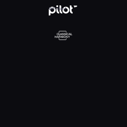
l Harmony, Oglądaj w WP Pilot
WP Pilot