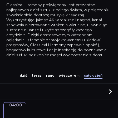
Classical Harmony
poświęcony jest prezentacji
najlepszych dzieł sztuki z całego świata, w połączeniu
z wyśmienicie dobraną muzyką klasyczną.
Wykorzystując jakość 4K w realizacji nagrań, kanał
zapewnia niezrównane wrażenia wizualne, ujawniając
subtelne niuanse i ukryte szczegóły każdego
arcydzieła. Dzięki dostosowanym kategoriom
oglądania i starannie zaprojektowanemu układowi
programów, Classical Harmony zapewnia spokój,
bogactwo kulturowe i daje inspirację do poznawania
dzieł sztuki bez konieczności wychodzenia z domu.
dziś
teraz
rano
wieczorem
cały dzień
04:00
Hashimoto
Kansetsu:
Summer