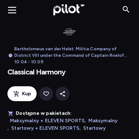
Classica
WP Pilot
Bartholomeus van der Helst. Militia Company of
District VIII under the Command of Captain Roelof...
10:04 - 10:09
Classical Harmony
Kup
Dostępne w pakietach:
Maksymalny + ELEVEN SPORTS
,
Maksymalny
,
Startowy + ELEVEN SPORTS
,
Startowy