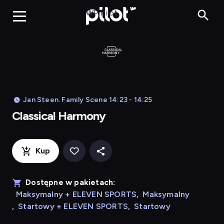
Classica
WP Pilot
Jan Steen. Family Scene 14:23 - 14:25
Classical Harmony
Kup
Dostępne w pakietach:
Maksymalny + ELEVEN SPORTS
,
Maksymalny
,
Startowy + ELEVEN SPORTS
,
Startowy