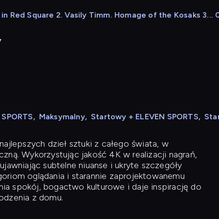
n Red Square 2. Vasily Timm. Homage of the Kosaks 3... 0
y
N SPORTS
,
Maksymalny
,
Startowy + ELEVEN SPORTS
,
Sta
ajlepszych dzieł sztuki z całego świata, w
zną. Wykorzystując jakość 4K w realizacji nagrań,
ujawniając subtelne niuanse i ukryte szczegóły
oriom oglądania i starannie zaprojektowanemu
a spokój, bogactwo kulturowe i daje inspirację do
odzenia z domu.