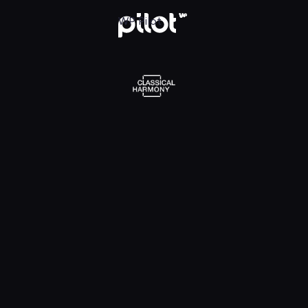
l Harmony, Oglądaj w WP Pilot
WP Pilot