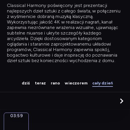
Classical Harmony
poświęcony jest prezentacji
najlepszych dzieł sztuki z całego świata, w połączeniu
z wyśmienicie dobraną muzyką klasyczną.
Wykorzystując jakość 4K w realizacji nagrań, kanał
zapewnia niezrównane wrażenia wizualne, ujawniając
subtelne niuanse i ukryte szczegóły każdego
arcydzieła. Dzięki dostosowanym kategoriom
oglądania i starannie zaprojektowanemu układowi
programów, Classical Harmony zapewnia spokój,
bogactwo kulturowe i daje inspirację do poznawania
dzieł sztuki bez konieczności wychodzenia z domu.
dziś
teraz
rano
wieczorem
cały dzień
03:59
F.
DE
BRAEKELEER