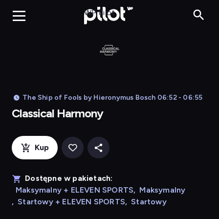
Classica
WP Pilot
The Ship of Fools by Hieronymus Bosch 06:52 - 06:55
Classical Harmony
Kup
Dostępne w pakietach:
Maksymalny + ELEVEN SPORTS
,
Maksymalny
,
Startowy + ELEVEN SPORTS
,
Startowy