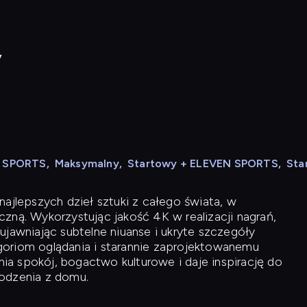
y
N SPORTS
,
Maksymalny
,
Startowy + ELEVEN SPORTS
,
Sta
ajlepszych dzieł sztuki z całego świata, w
zną. Wykorzystując jakość 4K w realizacji nagrań,
ujawniając subtelne niuanse i ukryte szczegóły
oriom oglądania i starannie zaprojektowanemu
a spokój, bogactwo kulturowe i daje inspirację do
odzenia z domu.