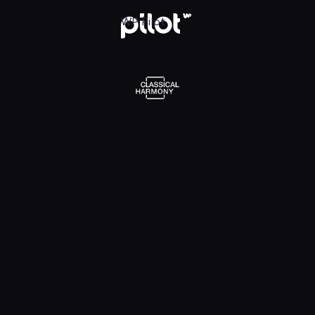
l Harmony, Oglądaj w WP Pilot
WP Pilot