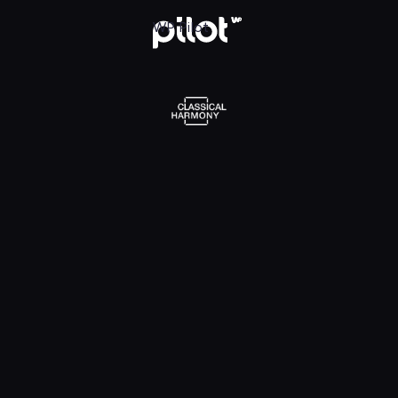
l Harmony, Oglądaj w WP Pilot
WP Pilot