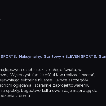
y
N SPORTS
,
Maksymalny
,
Startowy + ELEVEN SPORTS
,
Sta
ajlepszych dzieł sztuki z całego świata, w
zną. Wykorzystując jakość 4K w realizacji nagrań,
ujawniając subtelne niuanse i ukryte szczegóły
oriom oglądania i starannie zaprojektowanemu
a spokój, bogactwo kulturowe i daje inspirację do
odzenia z domu.