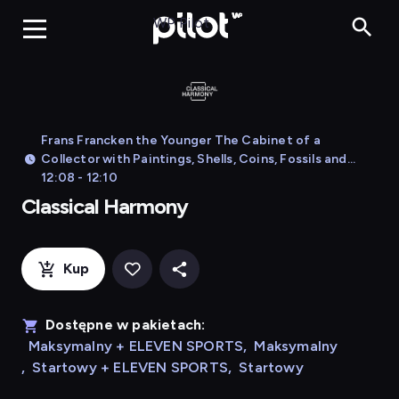
Classica
WP Pilot
Frans Francken the Younger The Cabinet of a
Collector with Paintings, Shells, Coins, Fossils and...
12:08 - 12:10
Classical Harmony
Kup
Dostępne w pakietach:
Maksymalny + ELEVEN SPORTS
,
Maksymalny
,
Startowy + ELEVEN SPORTS
,
Startowy