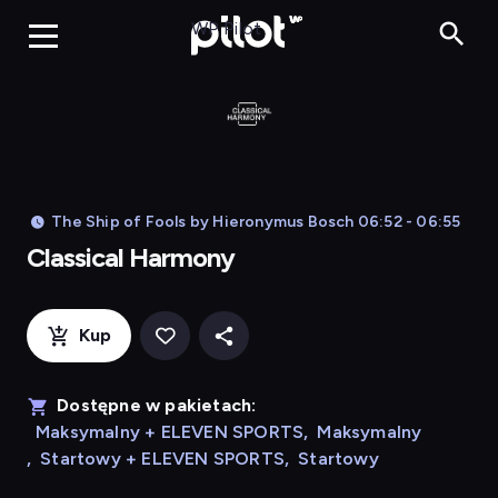
Classica
WP Pilot
The Ship of Fools by Hieronymus Bosch 06:52 - 06:55
Classical Harmony
Kup
Dostępne w pakietach:
Maksymalny + ELEVEN SPORTS
,
Maksymalny
,
Startowy + ELEVEN SPORTS
,
Startowy