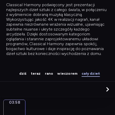
Classical Harmony
poświęcony jest prezentacji
najlepszych dzieł sztuki z całego świata, w połączeniu
z wyśmienicie dobraną muzyką klasyczną.
Wykorzystując jakość 4K w realizacji nagrań, kanał
zapewnia niezrównane wrażenia wizualne, ujawniając
subtelne niuanse i ukryte szczegóły każdego
arcydzieła. Dzięki dostosowanym kategoriom
oglądania i starannie zaprojektowanemu układowi
programów, Classical Harmony zapewnia spokój,
bogactwo kulturowe i daje inspirację do poznawania
dzieł sztuki bez konieczności wychodzenia z domu.
dziś
teraz
rano
wieczorem
cały dzień
03:58
Adriaen
van
Utrecht.