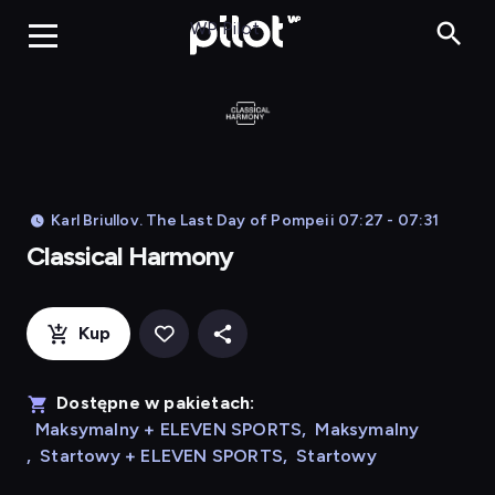
Classica
WP Pilot
Karl Briullov. The Last Day of Pompeii 07:27 - 07:31
Classical Harmony
Kup
Dostępne w pakietach:
Maksymalny + ELEVEN SPORTS
,
Maksymalny
,
Startowy + ELEVEN SPORTS
,
Startowy