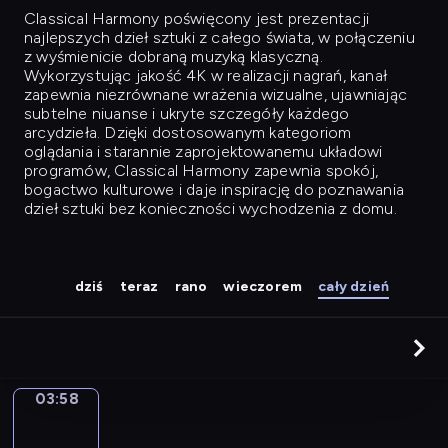
Classical Harmony
poświęcony jest prezentacji
najlepszych dzieł sztuki z całego świata, w połączeniu
z wyśmienicie dobraną muzyką klasyczną.
Wykorzystując jakość 4K w realizacji nagrań, kanał
zapewnia niezrównane wrażenia wizualne, ujawniając
subtelne niuanse i ukryte szczegóły każdego
arcydzieła. Dzięki dostosowanym kategoriom
oglądania i starannie zaprojektowanemu układowi
programów, Classical Harmony zapewnia spokój,
bogactwo kulturowe i daje inspirację do poznawania
dzieł sztuki bez konieczności wychodzenia z domu.
dziś
teraz
rano
wieczorem
cały dzień
03:58
Adriaen
van
Utrecht.