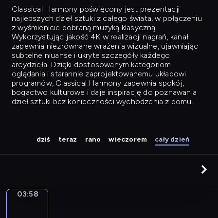
Classical Harmony
poświęcony jest prezentacji
najlepszych dzieł sztuki z całego świata, w połączeniu
z wyśmienicie dobraną muzyką klasyczną.
Wykorzystując jakość 4K w realizacji nagrań, kanał
zapewnia niezrównane wrażenia wizualne, ujawniając
subtelne niuanse i ukryte szczegóły każdego
arcydzieła. Dzięki dostosowanym kategoriom
oglądania i starannie zaprojektowanemu układowi
programów, Classical Harmony zapewnia spokój,
bogactwo kulturowe i daje inspirację do poznawania
dzieł sztuki bez konieczności wychodzenia z domu.
dziś
teraz
rano
wieczorem
cały dzień
03:58
Adriaen
van
Utrecht.