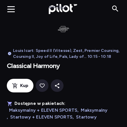
Classica
WP Pilot
Louis Icart: Speed II (Vitesse), Zest, Premier Coursing,
Coursing II, Joy of Life, Pals, Lady of... 10:15 - 10:18
Classical Harmony
Kup
Dostępne w pakietach:
Maksymalny + ELEVEN SPORTS
,
Maksymalny
,
Startowy + ELEVEN SPORTS
,
Startowy