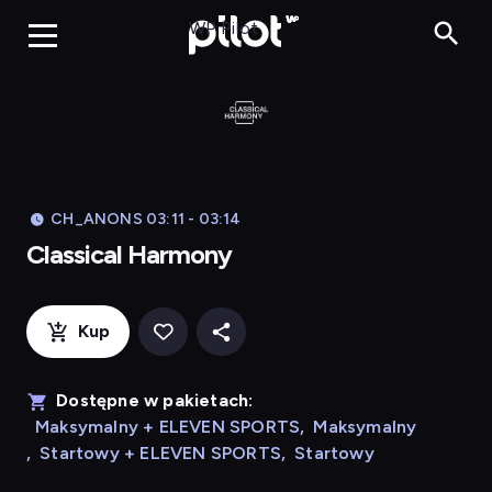
Classica
WP Pilot
CH_ANONS 03:11 - 03:14
Classical Harmony
Kup
Dostępne w pakietach:
Maksymalny + ELEVEN SPORTS
,
Maksymalny
,
Startowy + ELEVEN SPORTS
,
Startowy