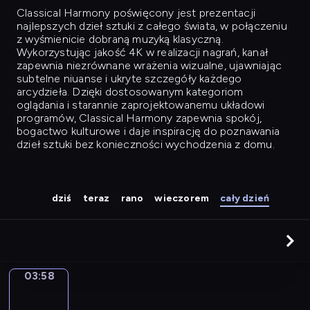
Classical Harmony
poświęcony jest prezentacji
najlepszych dzieł sztuki z całego świata, w połączeniu
z wyśmienicie dobraną muzyką klasyczną.
Wykorzystując jakość 4K w realizacji nagrań, kanał
zapewnia niezrównane wrażenia wizualne, ujawniając
subtelne niuanse i ukryte szczegóły każdego
arcydzieła. Dzięki dostosowanym kategoriom
oglądania i starannie zaprojektowanemu układowi
programów, Classical Harmony zapewnia spokój,
bogactwo kulturowe i daje inspirację do poznawania
dzieł sztuki bez konieczności wychodzenia z domu.
dziś
teraz
rano
wieczorem
cały dzień
03:58
Adriaen
van
Utrecht.