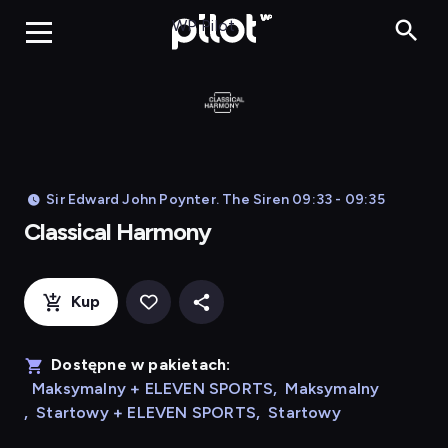
Classica
WP Pilot
Sir Edward John Poynter. The Siren 09:33 - 09:35
Classical Harmony
Kup
Dostępne w pakietach:
Maksymalny + ELEVEN SPORTS
,
Maksymalny
,
Startowy + ELEVEN SPORTS
,
Startowy