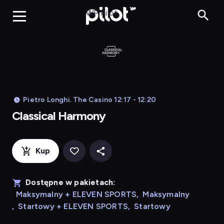
Classica
WP Pilot
Pietro Longhi. The Casino 12:17 - 12:20
Classical Harmony
Kup
Dostępne w pakietach:
Maksymalny + ELEVEN SPORTS
,
Maksymalny
,
Startowy + ELEVEN SPORTS
,
Startowy