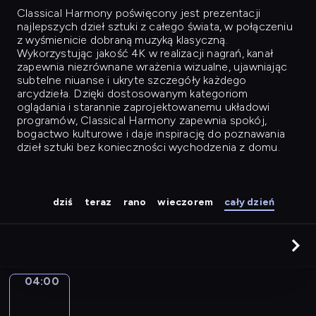
Classical Harmony
poświęcony jest prezentacji
najlepszych dzieł sztuki z całego świata, w połączeniu
z wyśmienicie dobraną muzyką klasyczną.
Wykorzystując jakość 4K w realizacji nagrań, kanał
zapewnia niezrównane wrażenia wizualne, ujawniając
subtelne niuanse i ukryte szczegóły każdego
arcydzieła. Dzięki dostosowanym kategoriom
oglądania i starannie zaprojektowanemu układowi
programów, Classical Harmony zapewnia spokój,
bogactwo kulturowe i daje inspirację do poznawania
dzieł sztuki bez konieczności wychodzenia z domu.
dziś
teraz
rano
wieczorem
cały dzień
04:00
Hashimoto
Kansetsu:
Summer