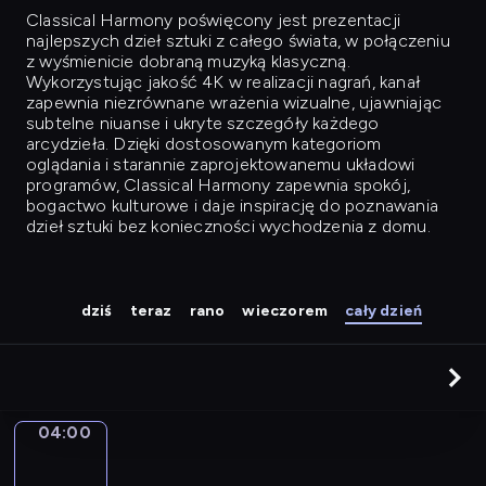
Classical Harmony
poświęcony jest prezentacji
najlepszych dzieł sztuki z całego świata, w połączeniu
z wyśmienicie dobraną muzyką klasyczną.
Wykorzystując jakość 4K w realizacji nagrań, kanał
zapewnia niezrównane wrażenia wizualne, ujawniając
subtelne niuanse i ukryte szczegóły każdego
arcydzieła. Dzięki dostosowanym kategoriom
oglądania i starannie zaprojektowanemu układowi
programów, Classical Harmony zapewnia spokój,
bogactwo kulturowe i daje inspirację do poznawania
dzieł sztuki bez konieczności wychodzenia z domu.
dziś
teraz
rano
wieczorem
cały dzień
04:00
Jacob
Jordaens.
The