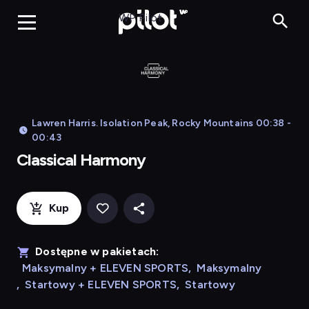
Classica
WP Pilot
Lawren Harris. Isolation Peak, Rocky Mountains 00:38 -
00:43
Classical Harmony
Kup
Dostępne w pakietach:
Maksymalny + ELEVEN SPORTS
,
Maksymalny
,
Startowy + ELEVEN SPORTS
,
Startowy