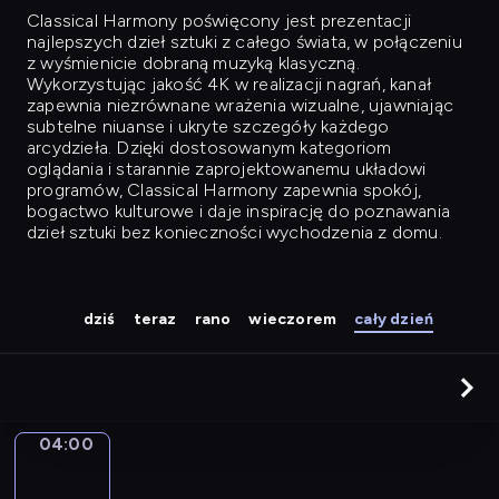
Classical Harmony
poświęcony jest prezentacji
najlepszych dzieł sztuki z całego świata, w połączeniu
z wyśmienicie dobraną muzyką klasyczną.
Wykorzystując jakość 4K w realizacji nagrań, kanał
zapewnia niezrównane wrażenia wizualne, ujawniając
subtelne niuanse i ukryte szczegóły każdego
arcydzieła. Dzięki dostosowanym kategoriom
oglądania i starannie zaprojektowanemu układowi
programów, Classical Harmony zapewnia spokój,
bogactwo kulturowe i daje inspirację do poznawania
dzieł sztuki bez konieczności wychodzenia z domu.
dziś
teraz
rano
wieczorem
cały dzień
04:00
Evelyn
De
Morgan.