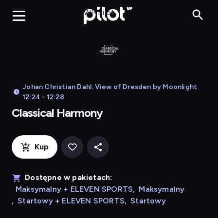
Classica
WP Pilot
Johan Christian Dahl. View of Dresden by Moonlight
12:24 - 12:28
Classical Harmony
Kup
Dostępne w pakietach:
Maksymalny + ELEVEN SPORTS
,
Maksymalny
,
Startowy + ELEVEN SPORTS
,
Startowy