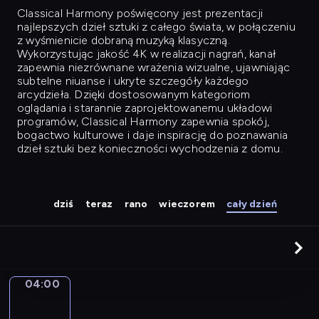
Classical Harmony
poświęcony jest prezentacji
najlepszych dzieł sztuki z całego świata, w połączeniu
z wyśmienicie dobraną muzyką klasyczną.
Wykorzystując jakość 4K w realizacji nagrań, kanał
zapewnia niezrównane wrażenia wizualne, ujawniając
subtelne niuanse i ukryte szczegóły każdego
arcydzieła. Dzięki dostosowanym kategoriom
oglądania i starannie zaprojektowanemu układowi
programów, Classical Harmony zapewnia spokój,
bogactwo kulturowe i daje inspirację do poznawania
dzieł sztuki bez konieczności wychodzenia z domu.
dziś
teraz
rano
wieczorem
cały dzień
04:00
Hashimoto
Kansetsu:
Summer