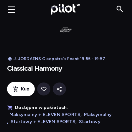
Classica
WP Pilot
J. JORDAENS Cleopatra's Feast 19:55 - 19:57
Classical Harmony
Kup
Dostępne w pakietach:
Maksymalny + ELEVEN SPORTS
,
Maksymalny
,
Startowy + ELEVEN SPORTS
,
Startowy