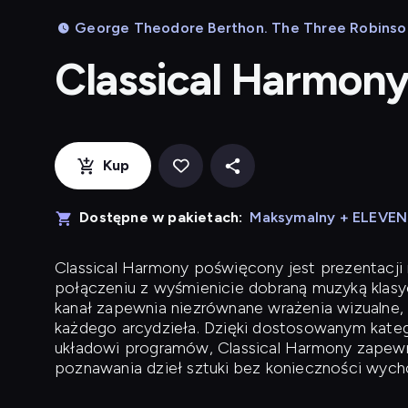
George Theodore Berthon. The Three Robinson S
Classical Harmon
Kup
Dostępne w pakietach:
Maksymalny + ELEVE
Classical Harmony
poświęcony jest prezentacji n
połączeniu z wyśmienicie dobraną muzyką klasyc
kanał zapewnia niezrównane wrażenia wizualne, 
każdego arcydzieła. Dzięki dostosowanym kateg
układowi programów, Classical Harmony zapewni
poznawania dzieł sztuki bez konieczności wych