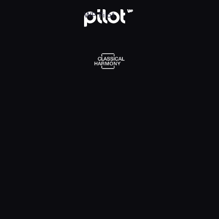
l Harmony, Oglądaj w WP Pilot
WP Pilot