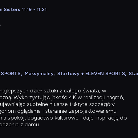
isters 11:19 - 11:21
y
N SPORTS
,
Maksymalny
,
Startowy + ELEVEN SPORTS
,
Sta
ajlepszych dzieł sztuki z całego świata, w
zną. Wykorzystując jakość 4K w realizacji nagrań,
ujawniając subtelne niuanse i ukryte szczegóły
oriom oglądania i starannie zaprojektowanemu
a spokój, bogactwo kulturowe i daje inspirację do
odzenia z domu.