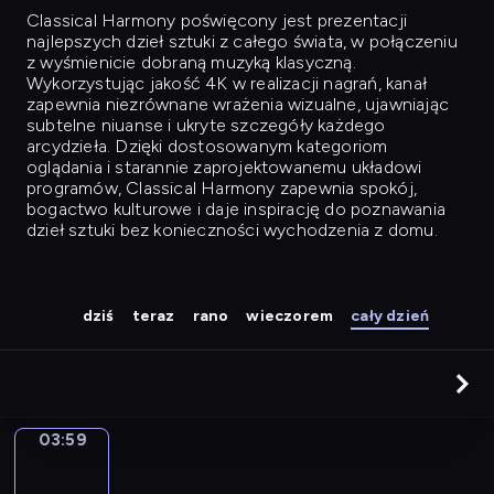
Classical Harmony
poświęcony jest prezentacji
najlepszych dzieł sztuki z całego świata, w połączeniu
z wyśmienicie dobraną muzyką klasyczną.
Wykorzystując jakość 4K w realizacji nagrań, kanał
zapewnia niezrównane wrażenia wizualne, ujawniając
subtelne niuanse i ukryte szczegóły każdego
arcydzieła. Dzięki dostosowanym kategoriom
oglądania i starannie zaprojektowanemu układowi
programów, Classical Harmony zapewnia spokój,
bogactwo kulturowe i daje inspirację do poznawania
dzieł sztuki bez konieczności wychodzenia z domu.
dziś
teraz
rano
wieczorem
cały dzień
03:59
F.
DE
BRAEKELEER