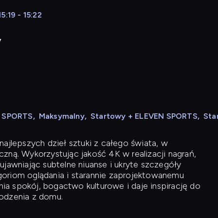
5:19 - 15:22
y
N SPORTS
,
Maksymalny
,
Startowy + ELEVEN SPORTS
,
Sta
ajlepszych dzieł sztuki z całego świata, w
zną. Wykorzystując jakość 4K w realizacji nagrań,
ujawniając subtelne niuanse i ukryte szczegóły
oriom oglądania i starannie zaprojektowanemu
a spokój, bogactwo kulturowe i daje inspirację do
odzenia z domu.