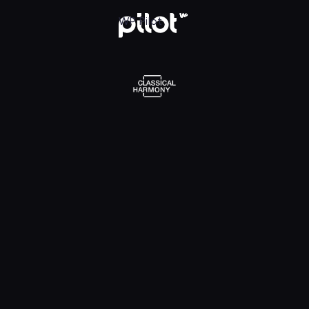
l Harmony, Oglądaj w WP Pilot
WP Pilot