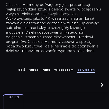
Classical Harmony
poświęcony jest prezentacji
najlepszych dzieł sztuki z całego świata, w połączeniu
z wyśmienicie dobraną muzyką klasyczną.
Wykorzystując jakość 4K w realizacji nagrań, kanał
zapewnia niezrównane wrażenia wizualne, ujawniając
subtelne niuanse i ukryte szczegóły każdego
arcydzieła. Dzięki dostosowanym kategoriom
oglądania i starannie zaprojektowanemu układowi
programów, Classical Harmony zapewnia spokój,
bogactwo kulturowe i daje inspirację do poznawania
dzieł sztuki bez konieczności wychodzenia z domu.
dziś
teraz
rano
wieczorem
cały dzień
03:59
F.
DE
BRAEKELEER