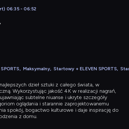
t) 06:35 - 06:52
y
N SPORTS
,
Maksymalny
,
Startowy + ELEVEN SPORTS
,
Sta
ajlepszych dzieł sztuki z całego świata, w
zną. Wykorzystując jakość 4K w realizacji nagrań,
ujawniając subtelne niuanse i ukryte szczegóły
oriom oglądania i starannie zaprojektowanemu
a spokój, bogactwo kulturowe i daje inspirację do
odzenia z domu.