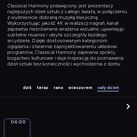
Classical Harmony
poświęcony jest prezentacji
najlepszych dzieł sztuki z całego świata, w połączeniu
z wyśmienicie dobraną muzyką klasyczną.
Wykorzystując jakość 4K w realizacji nagrań, kanał
zapewnia niezrównane wrażenia wizualne, ujawniając
subtelne niuanse i ukryte szczegóły każdego
arcydzieła. Dzięki dostosowanym kategoriom
oglądania i starannie zaprojektowanemu układowi
programów, Classical Harmony zapewnia spokój,
bogactwo kulturowe i daje inspirację do poznawania
dzieł sztuki bez konieczności wychodzenia z domu.
dziś
teraz
rano
wieczorem
cały dzień
04:00
Hashimoto
Kansetsu:
Summer