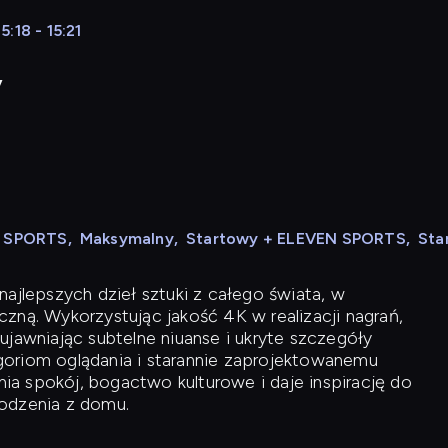
:18 - 15:21
y
N SPORTS
,
Maksymalny
,
Startowy + ELEVEN SPORTS
,
Sta
ajlepszych dzieł sztuki z całego świata, w
zną. Wykorzystując jakość 4K w realizacji nagrań,
ujawniając subtelne niuanse i ukryte szczegóły
oriom oglądania i starannie zaprojektowanemu
a spokój, bogactwo kulturowe i daje inspirację do
odzenia z domu.