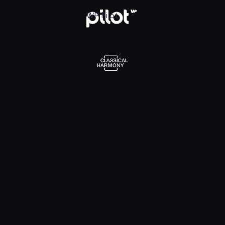
l Harmony, Oglądaj w WP Pilot
WP Pilot