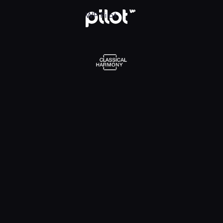
l Harmony, Oglądaj w WP Pilot
WP Pilot