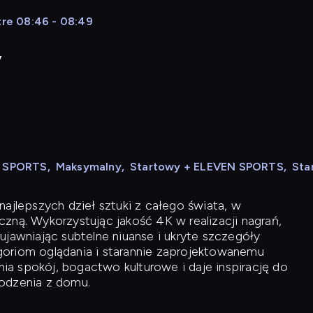
tre 08:46 - 08:49
y
N SPORTS
,
Maksymalny
,
Startowy + ELEVEN SPORTS
,
Sta
ajlepszych dzieł sztuki z całego świata, w
zną. Wykorzystując jakość 4K w realizacji nagrań,
ujawniając subtelne niuanse i ukryte szczegóły
oriom oglądania i starannie zaprojektowanemu
a spokój, bogactwo kulturowe i daje inspirację do
odzenia z domu.