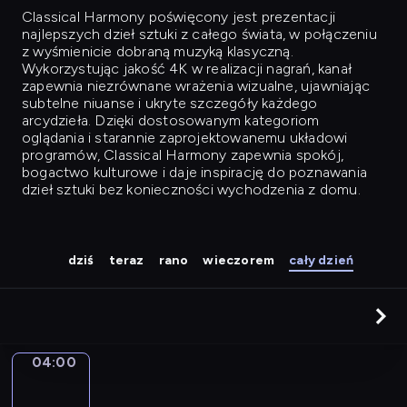
Classical Harmony
poświęcony jest prezentacji
najlepszych dzieł sztuki z całego świata, w połączeniu
z wyśmienicie dobraną muzyką klasyczną.
Wykorzystując jakość 4K w realizacji nagrań, kanał
zapewnia niezrównane wrażenia wizualne, ujawniając
subtelne niuanse i ukryte szczegóły każdego
arcydzieła. Dzięki dostosowanym kategoriom
oglądania i starannie zaprojektowanemu układowi
programów, Classical Harmony zapewnia spokój,
bogactwo kulturowe i daje inspirację do poznawania
dzieł sztuki bez konieczności wychodzenia z domu.
dziś
teraz
rano
wieczorem
cały dzień
04:00
Jacob
Jordaens.
The