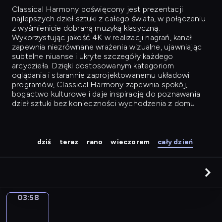
Classical Harmony
poświęcony jest prezentacji
najlepszych dzieł sztuki z całego świata, w połączeniu
z wyśmienicie dobraną muzyką klasyczną.
Wykorzystując jakość 4K w realizacji nagrań, kanał
zapewnia niezrównane wrażenia wizualne, ujawniając
subtelne niuanse i ukryte szczegóły każdego
arcydzieła. Dzięki dostosowanym kategoriom
oglądania i starannie zaprojektowanemu układowi
programów, Classical Harmony zapewnia spokój,
bogactwo kulturowe i daje inspirację do poznawania
dzieł sztuki bez konieczności wychodzenia z domu.
dziś
teraz
rano
wieczorem
cały dzień
03:58
Adriaen
van
Utrecht.