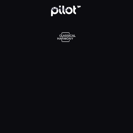
l Harmony, Oglądaj w WP Pilot
WP Pilot