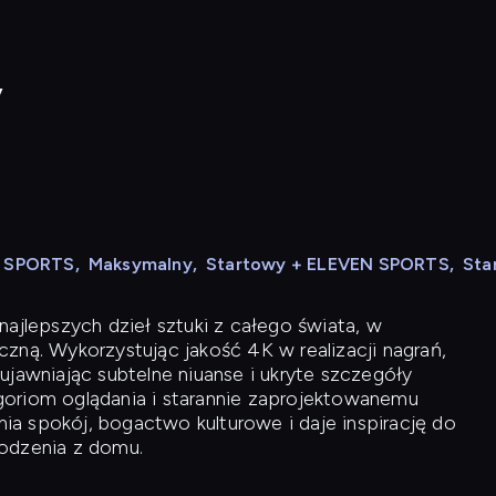
y
N SPORTS
,
Maksymalny
,
Startowy + ELEVEN SPORTS
,
Sta
ajlepszych dzieł sztuki z całego świata, w
zną. Wykorzystując jakość 4K w realizacji nagrań,
ujawniając subtelne niuanse i ukryte szczegóły
oriom oglądania i starannie zaprojektowanemu
a spokój, bogactwo kulturowe i daje inspirację do
odzenia z domu.