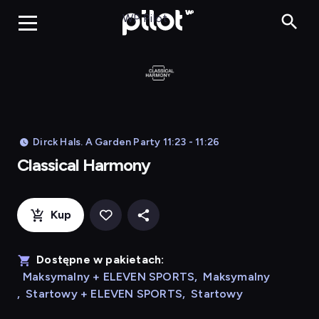
Classica
WP Pilot
Dirck Hals. A Garden Party 11:23 - 11:26
Classical Harmony
Kup
Dostępne w pakietach:
Maksymalny + ELEVEN SPORTS
,
Maksymalny
,
Startowy + ELEVEN SPORTS
,
Startowy