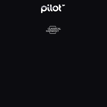
l Harmony, Oglądaj w WP Pilot
WP Pilot