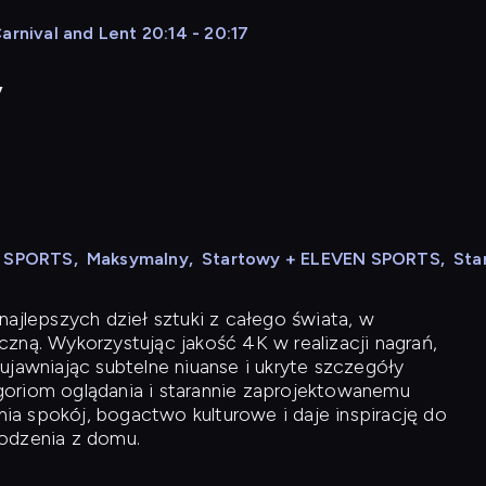
arnival and Lent 20:14 - 20:17
y
N SPORTS
,
Maksymalny
,
Startowy + ELEVEN SPORTS
,
Sta
ajlepszych dzieł sztuki z całego świata, w
zną. Wykorzystując jakość 4K w realizacji nagrań,
ujawniając subtelne niuanse i ukryte szczegóły
oriom oglądania i starannie zaprojektowanemu
a spokój, bogactwo kulturowe i daje inspirację do
odzenia z domu.