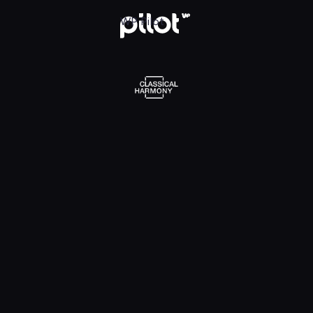
l Harmony, Oglądaj w WP Pilot
WP Pilot