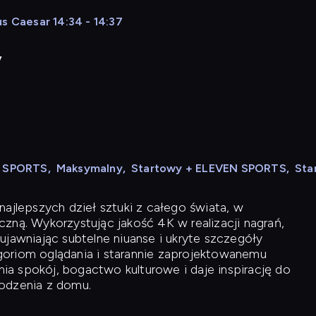
s Caesar 14:34 - 14:37
y
N SPORTS
,
Maksymalny
,
Startowy + ELEVEN SPORTS
,
Sta
ajlepszych dzieł sztuki z całego świata, w
zną. Wykorzystując jakość 4K w realizacji nagrań,
ujawniając subtelne niuanse i ukryte szczegóły
oriom oglądania i starannie zaprojektowanemu
a spokój, bogactwo kulturowe i daje inspirację do
odzenia z domu.