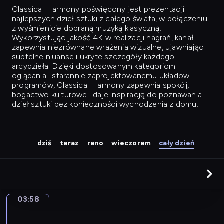
Classical Harmony
poświęcony jest prezentacji
najlepszych dzieł sztuki z całego świata, w połączeniu
z wyśmienicie dobraną muzyką klasyczną.
Wykorzystując jakość 4K w realizacji nagrań, kanał
zapewnia niezrównane wrażenia wizualne, ujawniając
subtelne niuanse i ukryte szczegóły każdego
arcydzieła. Dzięki dostosowanym kategoriom
oglądania i starannie zaprojektowanemu układowi
programów, Classical Harmony zapewnia spokój,
bogactwo kulturowe i daje inspirację do poznawania
dzieł sztuki bez konieczności wychodzenia z domu.
dziś
teraz
rano
wieczorem
cały dzień
03:58
Adriaen
van
Utrecht.