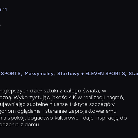
:11
y
N SPORTS
,
Maksymalny
,
Startowy + ELEVEN SPORTS
,
Sta
ajlepszych dzieł sztuki z całego świata, w
zną. Wykorzystując jakość 4K w realizacji nagrań,
ujawniając subtelne niuanse i ukryte szczegóły
oriom oglądania i starannie zaprojektowanemu
a spokój, bogactwo kulturowe i daje inspirację do
odzenia z domu.