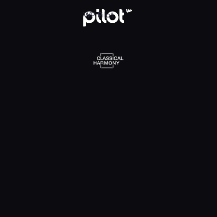
l Harmony, Oglądaj w WP Pilot
WP Pilot