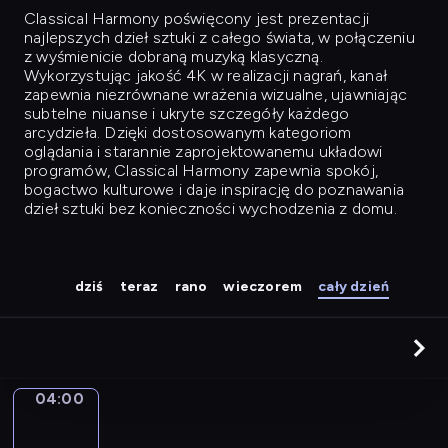
Classical Harmony
poświęcony jest prezentacji
najlepszych dzieł sztuki z całego świata, w połączeniu
z wyśmienicie dobraną muzyką klasyczną.
Wykorzystując jakość 4K w realizacji nagrań, kanał
zapewnia niezrównane wrażenia wizualne, ujawniając
subtelne niuanse i ukryte szczegóły każdego
arcydzieła. Dzięki dostosowanym kategoriom
oglądania i starannie zaprojektowanemu układowi
programów, Classical Harmony zapewnia spokój,
bogactwo kulturowe i daje inspirację do poznawania
dzieł sztuki bez konieczności wychodzenia z domu.
dziś
teraz
rano
wieczorem
cały dzień
04:00
Hashimoto
Kansetsu:
Summer