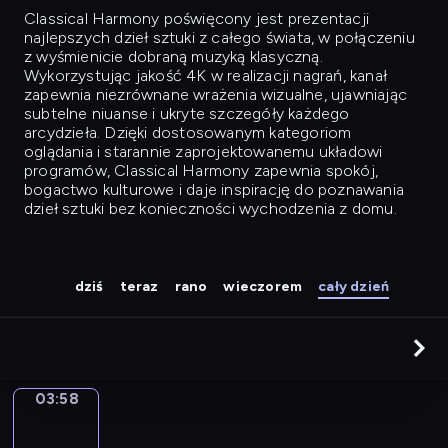
Classical Harmony
poświęcony jest prezentacji
najlepszych dzieł sztuki z całego świata, w połączeniu
z wyśmienicie dobraną muzyką klasyczną.
Wykorzystując jakość 4K w realizacji nagrań, kanał
zapewnia niezrównane wrażenia wizualne, ujawniając
subtelne niuanse i ukryte szczegóły każdego
arcydzieła. Dzięki dostosowanym kategoriom
oglądania i starannie zaprojektowanemu układowi
programów, Classical Harmony zapewnia spokój,
bogactwo kulturowe i daje inspirację do poznawania
dzieł sztuki bez konieczności wychodzenia z domu.
dziś
teraz
rano
wieczorem
cały dzień
03:58
Adriaen
van
Utrecht.