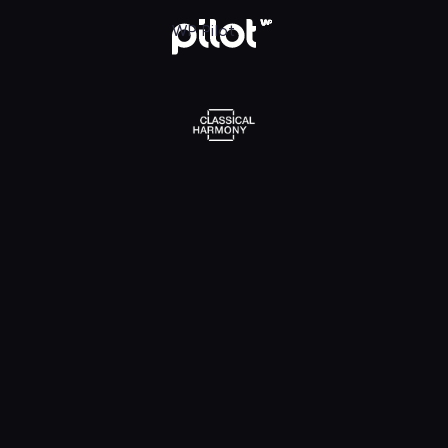
l Harmony, Oglądaj w WP Pilot
WP Pilot