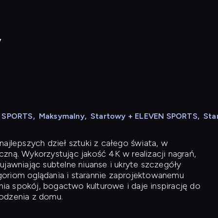
y
N SPORTS
,
Maksymalny
,
Startowy + ELEVEN SPORTS
,
Sta
ajlepszych dzieł sztuki z całego świata, w
zną. Wykorzystując jakość 4K w realizacji nagrań,
ujawniając subtelne niuanse i ukryte szczegóły
oriom oglądania i starannie zaprojektowanemu
a spokój, bogactwo kulturowe i daje inspirację do
odzenia z domu.