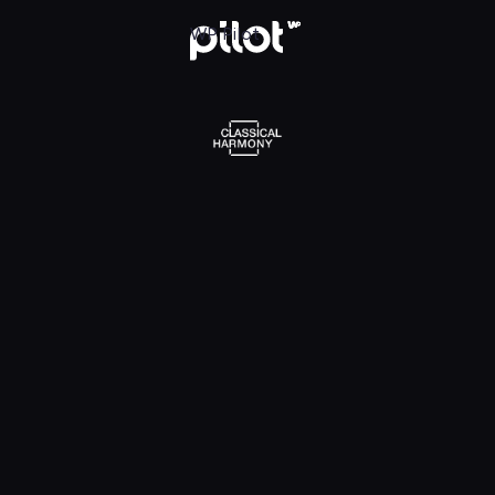
l Harmony, Oglądaj w WP Pilot
WP Pilot