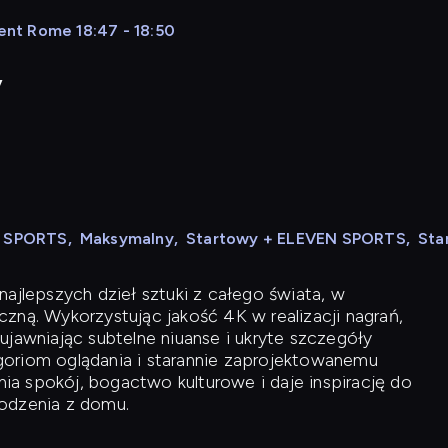
ient Rome 18:47 - 18:50
y
N SPORTS
,
Maksymalny
,
Startowy + ELEVEN SPORTS
,
Sta
ajlepszych dzieł sztuki z całego świata, w
zną. Wykorzystując jakość 4K w realizacji nagrań,
ujawniając subtelne niuanse i ukryte szczegóły
oriom oglądania i starannie zaprojektowanemu
a spokój, bogactwo kulturowe i daje inspirację do
odzenia z domu.